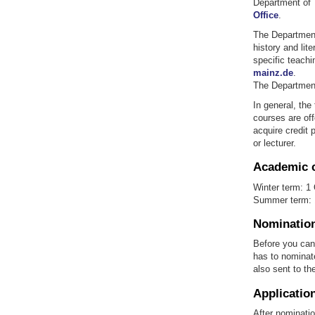
Department of 
Office
.
The Department 
history and lit
specific teach
mainz.de
.
The Department 
In general, th
courses are off
acquire credit 
or lecturer.
Academic 
Winter term: 1
Summer term: 
Nominatio
Before you can 
has to nominate
also sent to th
Application
After nominatio