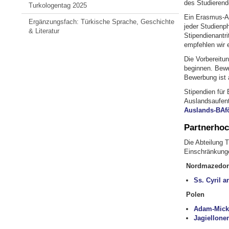
des Studieren
Turkologentag 2025
Ein Erasmus-A
Ergänzungsfach: Türkische Sprache, Geschichte
jeder Studienp
& Literatur
Stipendienantr
empfehlen wir 
Die Vorbereitun
beginnen. Bewer
Bewerbung ist 
Stipendien für
Auslandsaufent
Auslands-BAf
Partnerho
Die Abteilung T
Einschränkunge
Nordmazedon
Ss. Cyril 
Polen
Adam-Micki
Jagiellonen