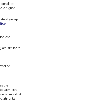
 deadlines.
nd a signed
 step-by-step
fice
.
ion and
 are similar to
tter of
on the
 Departmental
can be modified
Departmental