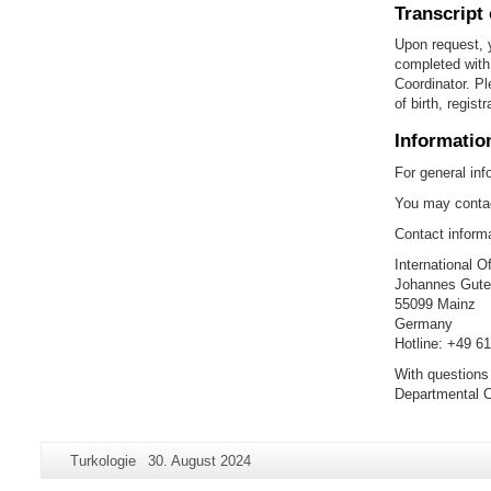
Transcript
Upon request, y
completed with 
Coordinator. Pl
of birth, regist
Informatio
For general inf
You may contac
Contact informa
International O
Johannes Guten
55099 Mainz
Germany
Hotline: +49 6
With questions
Departmental C
Zusätzliche
Seiten-
Letzte
Turkologie
30. August 2024
Informationen
Name:
Aktualisierung: