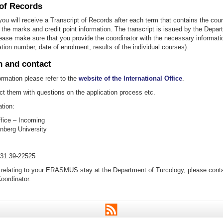
 of Records
ou will receive a Transcript of Records after each term that contains the co
the marks and credit point information. The transcript is issued by the Depar
ease make sure that you provide the coordinator with the necessary informati
ration number, date of enrolment, results of the individual courses).
n and contact
ormation please refer to the
website of the International Office
.
t them with questions on the application process etc.
tion:
ffice – Incoming
berg University
131 39-22525
 relating to your ERASMUS stay at the Department of Turcology, please conta
oordinator.
RSS