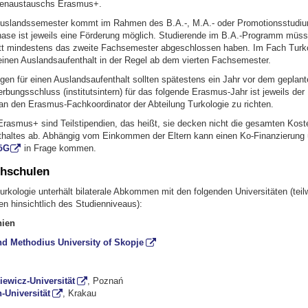
denaustauschs Erasmus+.
uslandssemester kommt im Rahmen des B.A.-, M.A.- oder Promotionsstudium
hase ist jeweils eine Förderung möglich. Studierende im B.A.-Programm müss
itt mindestens das zweite Fachsemester abgeschlossen haben. Im Fach Turk
einen Auslandsaufenthalt in der Regel ab dem vierten Fachsemester.
gen für einen Auslandsaufenthalt sollten spätestens ein Jahr vor dem geplant
bungsschluss (institutsintern) für das folgende Erasmus-Jahr ist jeweils der 
an den Erasmus-Fachkoordinator der Abteilung Turkologie zu richten.
 Erasmus+ sind Teilstipendien, das heißt, sie decken nicht die gesamten Kost
haltes ab. Abhängig vom Einkommen der Eltern kann einen Ko-Finanzierung 
öG
in Frage kommen.
chschulen
urkologie unterhält bilaterale Abkommen mit den folgenden Universitäten (teil
n hinsichtlich des Studienniveaus):
ien
and Methodius University of Skopje
ewicz-Universität
, Poznań
-Universität
, Krakau