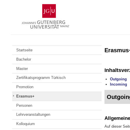
Zum
Johannes
Inhalt
Gutenberg-
springen
Universität
Mainz
Erasmus
Startseite
Bachelor
Master
Inhaltsver
Zertifikatsprogramm Türkisch
Outgoing
Incoming
Promotion
Outgoin
Erasmus+
Personen
Lehrveranstaltungen
Allgemein
Kolloquium
Auf dieser Sei