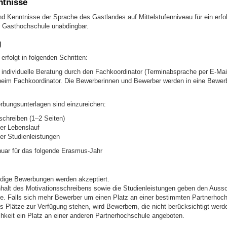
ntnisse
nd Kenntnisse der Sprache des Gastlandes auf Mittelstufenniveau für ein erfo
 Gasthochschule unabdingbar.
g
rfolgt in folgenden Schritten:
e individuelle Beratung durch den Fachkoordinator (Terminabsprache per E-Mai
eim Fachkoordinator. Die Bewerberinnen und Bewerber werden in eine Bewerb
bungsunterlagen sind einzureichen:
schreiben (1–2 Seiten)
her Lebenslauf
der Studienleistungen
nuar für das folgende Erasmus-Jahr
ndige Bewerbungen werden akzeptiert.
halt des Motivationsschreibens sowie die Studienleistungen geben den Aussc
e. Falls sich mehr Bewerber um einen Platz an einer bestimmten Partnerhoc
s Plätze zur Verfügung stehen, wird Bewerbern, die nicht berücksichtigt wer
hkeit ein Platz an einer anderen Partnerhochschule angeboten.