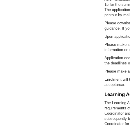
15 for the sum
The application
printout by mai
Please download
guidance. If yo
Upon applicatio
Please make su
information on
Application dea
the deadlines o
Please make arr
Enrolment will 
acceptance.
Learning 
The Learning Ag
requirements o
Coordinator an
subsequently by
Coordinator for