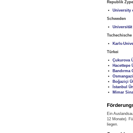
Republik Zype
University 
Schweden
Universitä
Tschechische
Karls-Unive
Türkei
Çukurova Ü
Hacettepe Ü
Bandırma O
Osmangazi 
Boğaziçi Ün
İstanbul Ün
Mimar Sina
Förderung
Ein Auslandsau
12 Monate). Fü
liegen.