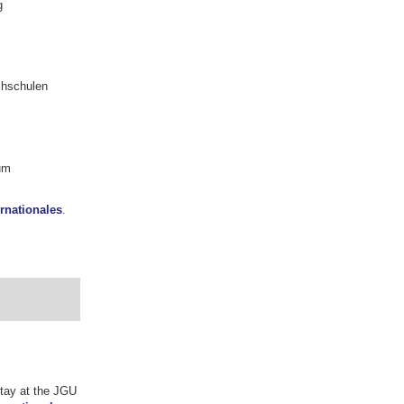
g
chschulen
um
rnationales
.
stay at the JGU