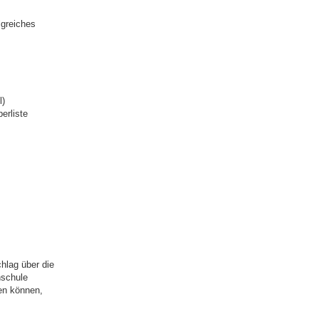
lgreiches
l)
erliste
hlag über die
hschule
den können,