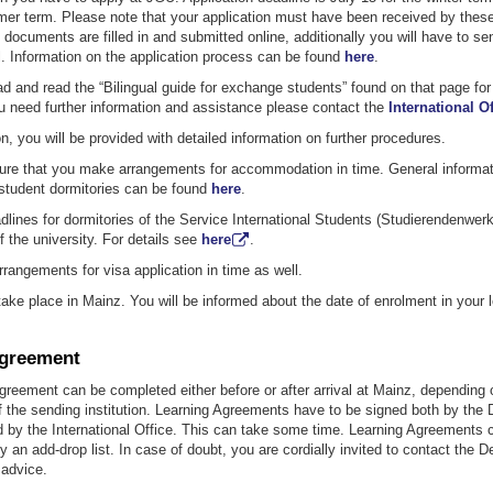
mer term. Please note that your application must have been received by these
 documents are filled in and submitted online, additionally you will have to se
l. Information on the application process can be found
here
.
 and read the “Bilingual guide for exchange students” found on that page for
u need further information and assistance please contact the
International Of
n, you will be provided with detailed information on further procedures.
re that you make arrangements for accommodation in time. General informat
 student dormitories can be found
here
.
dlines for dormitories of the Service International Students (Studierendenwerk)
f the university. For details see
here
.
angements for visa application in time as well.
take place in Mainz. You will be informed about the date of enrolment in your le
Agreement
reement can be completed either before or after arrival at Mainz, depending 
f the sending institution. Learning Agreements have to be signed both by the
d by the International Office. This can take some time. Learning Agreements 
 an add-drop list. In case of doubt, you are cordially invited to contact the 
 advice.