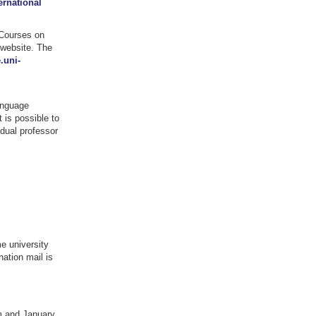
ernational
 Courses on
 website. The
.uni-
anguage
t is possible to
idual professor
e university
nation mail is
rm and January