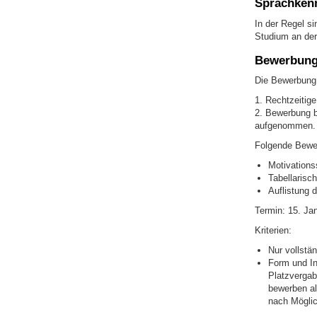
Sprachken
In der Regel si
Studium an der
Bewerbun
Die Bewerbung e
1. Rechtzeitig
2. Bewerbung b
aufgenommen.
Folgende Bewer
Motivations
Tabellarisc
Auflistung 
Termin: 15. Ja
Kriterien:
Nur vollstä
Form und In
Platzvergab
bewerben al
nach Möglic