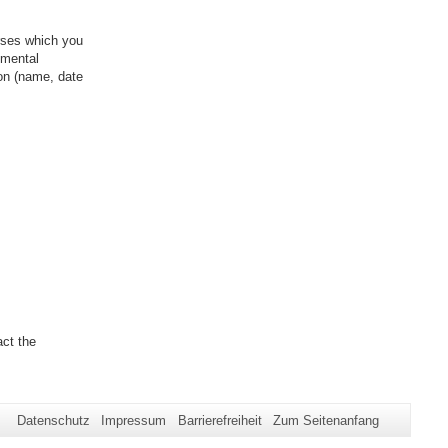
urses which you
tmental
on (name, date
ct the
Datenschutz
Impressum
Barrierefreiheit
Zum Seitenanfang