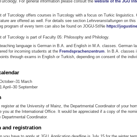
Turcology. For general information please consult the
website of the JGU Int
of Turcology offers courses in Turcology with a focus on Turkic linguistics.
erature are offered as well. For details see section
Lehrveranstaltungen
on this
ing program of every term can also be found on JOGU-StINe
https://jogustine
of Turcology is part of Faculty 05: Philosophy and Philology.
e teaching language is German in B.A. and English in M.A. classes. German l
ered for incoming students at the
Fremdsprachenzentrum
. In B.A. classes i
points through exams in English or Turkish, depending on consent of the indiv
calendar
 October–31 March
1 April–30 September
n
register at the University of Mainz, the Departmental Coordinator of your hom
 you at the International Office. It would be appreciated if a copy of the nomi
e Departmental Coordinator.
 and registration
n you have to apply at JGU. Application deadline is July 15 for the winter te