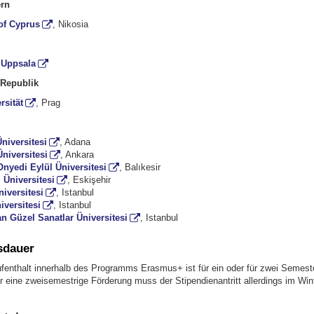
rn
of Cyprus
, Nikosia
t Uppsala
 Republik
rsität
, Prag
niversitesi
, Adana
niversitesi
, Ankara
nyedi Eylül Üniversitesi
, Balıkesir
Üniversitesi
, Eskişehir
iversitesi
, Istanbul
iversitesi
, Istanbul
n Güzel Sanatlar Üniversitesi
, Istanbul
sdauer
fenthalt innerhalb des Programms Erasmus+ ist für ein oder für zwei Semest
r eine zweisemestrige Förderung muss der Stipendienantritt allerdings im Wi