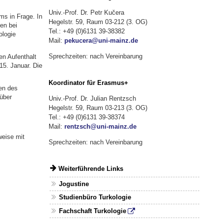
Univ.-Prof. Dr. Petr Kučera
s in Frage. In
Hegelstr. 59, Raum 03-212 (3. OG)
en bei
Tel.: +49 (0)6131 39-38382
ologie
Mail:
pekucera@uni-mainz.de
Sprechzeiten: nach Vereinbarung
en Aufenthalt
15. Januar. Die
Koordinator für Erasmus+
en des
über
Univ.-Prof. Dr. Julian Rentzsch
Hegelstr. 59, Raum 03-213 (3. OG)
Tel.: +49 (0)6131 39-38374
Mail:
rentzsch@uni-mainz.de
weise mit
Sprechzeiten: nach Vereinbarung
Weiterführende Links
Jogustine
Studienbüro Turkologie
Fachschaft Turkologie