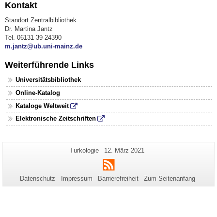
Kontakt
Standort Zentralbibliothek
Dr. Martina Jantz
Tel. 06131 39-24390
m.jantz@ub.uni-mainz.de
Weiterführende Links
Universitätsbibliothek
Online-Katalog
Kataloge Weltweit
Elektronische Zeitschriften
Zusätzliche
Seiten-
Letzte
Turkologie
12. März 2021
Name:
Aktualisierung:
Informationen
RSS
zu
Datenschutz
Impressum
Barrierefreiheit
Zum Seitenanfang
dieser
Seite