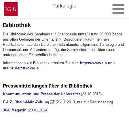
Zum
Johannes
Turkologie
Inhalt
Gutenberg-
springen
Universität
Mainz
Bibliothek
Die Bibliothek des Seminars für Orientkunde umfaßt rund 50 000 Bände
aus allen Gebieten der Orientalistik. Besonderen Raum nehmen
Publikationen aus den Bereichen Islamkunde, allgemeine Turkologie und
Osmanistik ein. Außerdem verfügt die Seminarbibliothek über einen
umfangreichen Zeitschriftenbestand.
Informationen zur Bibliothek erhalten Sie hier:
https://www.ub.uni-
mainz.de/turkologie
Pressemitteilungen über die Bibliothek
Kommunikation und Presse der Universität
(23.10.2013)
F.A.Z. Rhein-Main-Zeitung
(26.11.2013, nur mit Registrierung)
JGU Magazin
(23.01.2014)